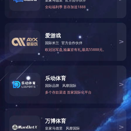
磨内贴标塑料花膜
三边封彩印袋
自立拉链袋
手提袋B3