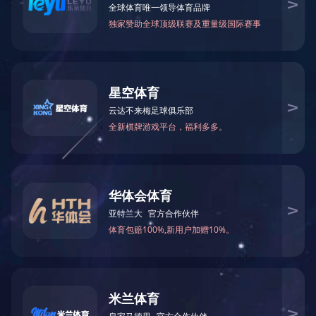
标签类
袋子类
脸盆花膜
PET彩印片